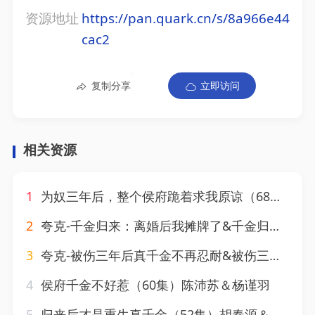
资源地址
https://pan.quark.cn/s/8a966e44
cac2
复制分享
立即访问
相关资源
1
为奴三年后，整个侯府跪着求我原谅（68集）陆元
2
夸克-千金归来：离婚后我摊牌了&千金归来离婚后我摊牌了（62集）曹嘉怡
3
夸克-被伤三年后真千金不再忍耐&被伤三年后，真千金不再忍耐（56集）刘叁肆（刘涛）＆郇依心
4
侯府千金不好惹（60集）陈沛苏＆杨谨羽
5
归来后才是重生真千金（52集）胡春源＆姚依凡