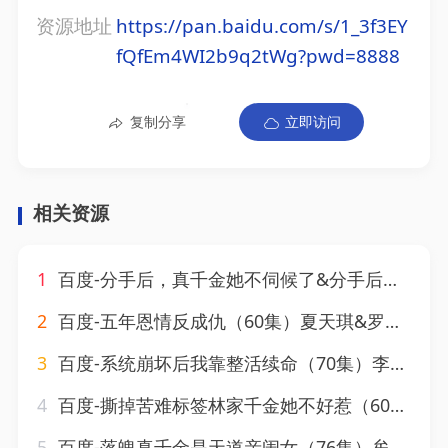
资源地址
https://pan.baidu.com/s/1_3f3EY
fQfEm4WI2b9q2tWg?pwd=8888
复制分享
立即访问
相关资源
1
百度-分手后，真千金她不伺候了&分手后真千金她不伺候了（67集）肖琳&刘小龙
2
百度-五年恩情反成仇（60集）夏天琪&罗梓铭
3
百度-系统崩坏后我靠整活续命（70集）李蒲赫＆王添羽
4
百度-撕掉苦难标签林家千金她不好惹（60集）庄汐玥&桑岂
5
百度-落魄真千金是天道亲闺女（76集）牟凯凯&陈芳彤