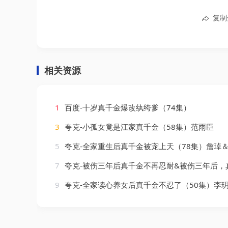
复制
相关资源
1
百度-十岁真千金爆改纨绔爹（74集）
3
夸克-小孤女竟是江家真千金（58集）范雨臣
5
夸克-全家重生后真千金被宠上天（78集）詹琸
7
夸克-被伤三年后真千金不再忍耐&被伤三年后，真千金不再忍耐（56集）刘叁肆（刘涛
9
夸克-全家读心养女后真千金不忍了（50集）李