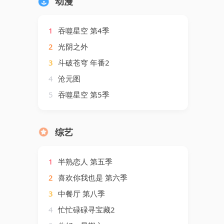
动漫
1
吞噬星空 第4季
2
光阴之外
3
斗破苍穹 年番2
4
沧元图
5
吞噬星空 第5季
综艺
1
半熟恋人 第五季
2
喜欢你我也是 第六季
3
中餐厅 第八季
4
忙忙碌碌寻宝藏2