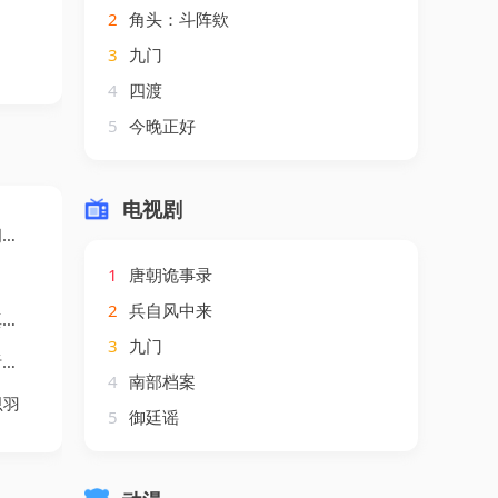
2
角头：斗阵欸
3
九门
4
四渡
5
今晚正好
电视剧
龙
1
唐朝诡事录
2
兵自风中来
淇
3
九门
文
4
南部档案
思羽
5
御廷谣