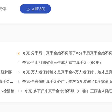
分享
立即访问
2
夸克-分手后，真千金她不伺候了&分手后真千金她不伺候了（67集）肖琳&刘小
4
夸克-当山河四省高三生成为京市真千金（66集）
＆赵梦娜
6
夸克-万人迷保姆她才是真千金&万人迷保姆，她才是真千金（79集）张韫韬＆桉
）＆郇依心
8
夸克-全家偷听真千金心声，炮灰女配觉醒了&全家偷听真千金心声炮灰女配觉醒了（69集）岳杨＆胡耀
玥&徐浩楠
10
夸克-乡下归来真千金专治不服（80集）王雨鑫＆陆