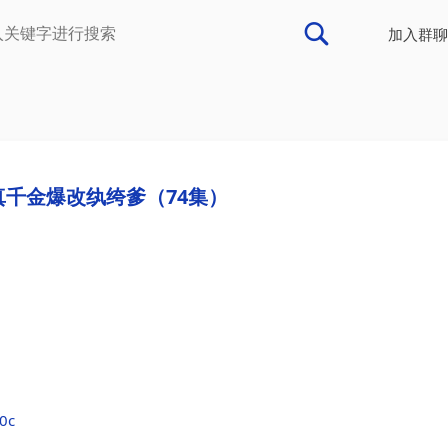
加入群聊
真千金爆改纨绔爹（74集）
50c