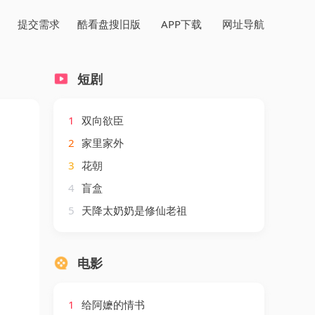
提交需求
酷看盘搜旧版
APP下载
网址导航
短剧
1
双向欲臣
2
家里家外
3
花朝
4
盲盒
5
天降太奶奶是修仙老祖
电影
1
给阿嬷的情书