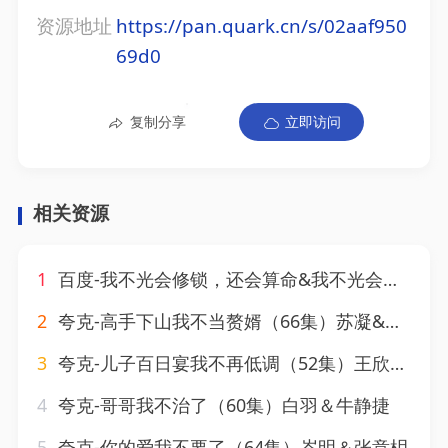
资源地址
https://pan.quark.cn/s/02aaf950
69d0
复制分享
立即访问
相关资源
1
百度-我不光会修锁，还会算命&我不光会修锁还会算命（80集）
2
夸克-高手下山我不当赘婿（66集）苏凝&鲜嘉臣
3
夸克-儿子百日宴我不再低调（52集）王欣滢&叶台情
4
夸克-哥哥我不治了（60集）白羽＆牛静捷
5
夸克-你的爱我不要了（64集）岑明＆张意枂