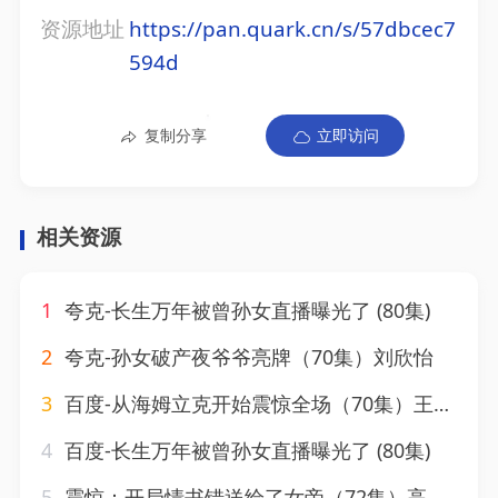
资源地址
https://pan.quark.cn/s/57dbcec7
594d
复制分享
立即访问
相关资源
1
夸克-长生万年被曾孙女直播曝光了 (80集)
2
夸克-孙女破产夜爷爷亮牌（70集）刘欣怡
3
百度-从海姆立克开始震惊全场（70集）王石&刘小喵
4
百度-长生万年被曾孙女直播曝光了 (80集)
5
震惊：开局情书错送给了女帝（72集）高广泽＆恩璟&寇诗翎