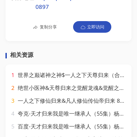
0897
复制分享
立即访问
相关资源
1
世界之巅诸神之神$一人之下天尊归来（合集）岳雨婷
2
绝世小医神&天尊归来之觉醒龙魂&觉醒之高手在民间（80集）刘硕峰
3
一人之下修仙归来&凡人修仙传仙帝归来 80集
4
夸克-天才归来我是唯一继承人（55集）杨珈祎&潘东
5
百度-天才归来我是唯一继承人（55集）杨珈祎&潘东