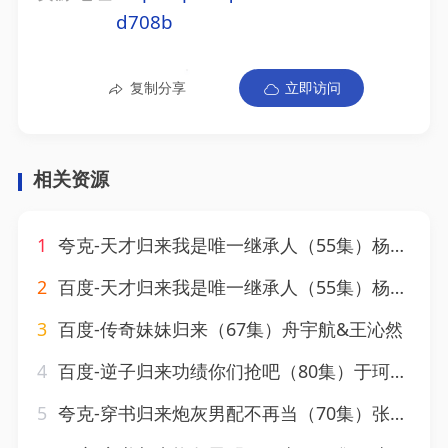
d708b
复制分享
立即访问
相关资源
1
夸克-天才归来我是唯一继承人（55集）杨珈祎&潘东
2
百度-天才归来我是唯一继承人（55集）杨珈祎&潘东
3
百度-传奇妹妹归来（67集）舟宇航&王沁然
4
百度-逆子归来功绩你们抢吧（80集）于珂然＆华越
5
夸克-穿书归来炮灰男配不再当（70集）张韫韬＆曾和惠子