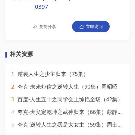
0397
复制分享
立即访问
相关资源
1
逆袭人生之少主归来（75集）
2
夸克-未来短信之逆转人生（90集）周昭昭
3
百度-人生五十之同学会上惊艳全场（42集）
4
夸克-犬父定乾坤之武神归来（66集）彭静娴&阮妹陛
5
夸克-逆转人生之我是大女主（59集）周士超＆杨晨璐