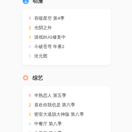
动漫
1
吞噬星空 第4季
2
光阴之外
3
游戏BUG修复中
4
斗破苍穹 年番2
5
沧元图
综艺
1
半熟恋人 第五季
2
喜欢你我也是 第六季
3
密室大逃脱大神版 第八季
4
中餐厅 第八季