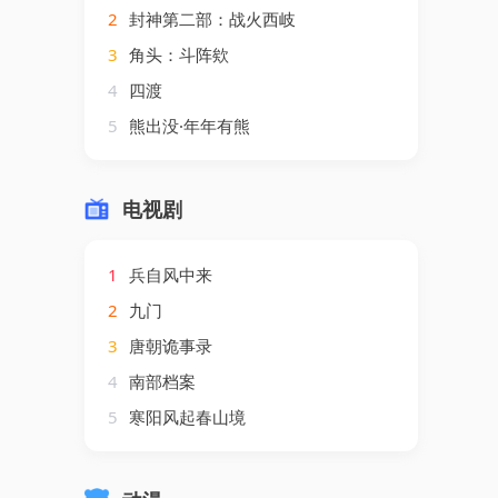
2
封神第二部：战火西岐
3
角头：斗阵欸
4
四渡
5
熊出没·年年有熊
电视剧
1
兵自风中来
2
九门
3
唐朝诡事录
4
南部档案
5
寒阳风起春山境