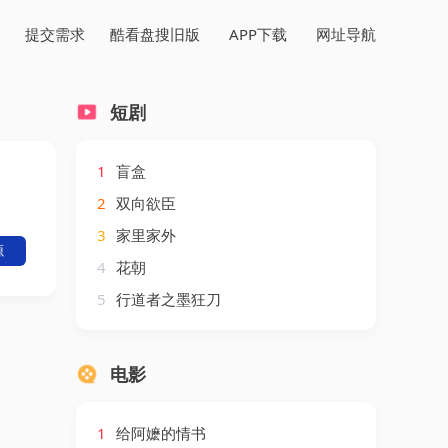
提交需求
酷看盘搜旧版
APP下载
网址导航
短剧
1
盲盒
2
双向欲臣
3
家里家外
源
4
花朝
5
行道者之墨狂刀
电影
1
给阿嬷的情书