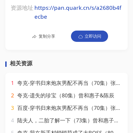
资源地址
https://pan.quark.cn/s/a2680b4f
ecbe
复制分享
立即访问
相关资源
1
夸克-穿书归来炮灰男配不再当（70集）张韫韬＆曾和惠子
2
夸克-遗失的珍宝（80集）曾和惠子&陈辰
3
百度-穿书归来炮灰男配不再当（70集）张韫韬＆曾和惠子
4
陆夫人，二胎了解一下（73集）曾和惠子&张韫韬
5
夸克-我在新手村悄悄苟成了大BOSS（80集）刘国豪&黄紫微